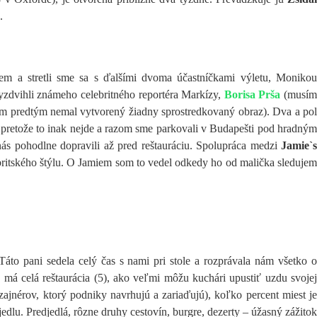
.
m a stretli sme sa s ďalšími dvoma účastníčkami výletu, Monikou
vyzdvihli známeho celebritného reportéra Markízy,
Borisa Prša
(musí
som predtým nemal vytvorený žiadny sprostredkovaný obraz). Dva a pol
, pretože to inak nejde a razom sme parkovali v Budapešti pod hradným
 nás pohodlne dopravili až pred reštauráciu. Spolupráca medzi
Jamie`
ritského štýlu. O Jamiem som to vedel odkedy ho od malička sleduje
áto pani sedela celý čas s nami pri stole a rozprávala nám všetko o
 má celá reštaurácia (5), ako veľmi môžu kuchári upustiť uzdu svojej
izajnérov, ktorý podniky navrhujú a zariaďujú), koľko percent miest je
lu. Predjedlá, rôzne druhy cestovín, burgre, dezerty – úžasný zážitok