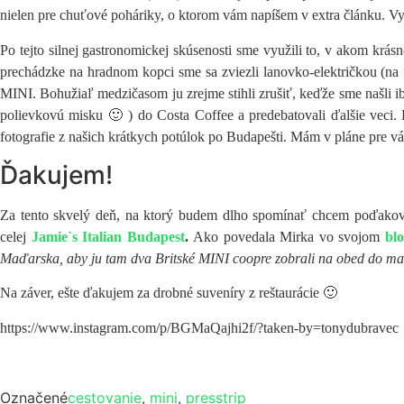
nielen pre chuťové poháriky, o ktorom vám napíšem v extra článku. Vy
Po tejto silnej gastronomickej skúsenosti sme využili to, v akom krás
prechádzke na hradnom kopci sme sa zviezli lanovko-električkou (na fo
MINI. Bohužiaľ medzičasom ju zrejme stihli zrušiť, keďže sme našli ib
polievkovú misku 🙂 ) do Costa Coffee a predebatovali ďalšie veci. Kr
fotografie z našich krátkych potúlok po Budapešti. Mám v pláne pre v
Ďakujem!
Za tento skvelý deň, na ktorý budem dlho spomínať chcem poďako
celej
Jamie`s Italian Budapest
.
Ako povedala Mirka vo svojom
bl
Maďarska, aby ju tam dva Britské MINI coopre zobrali na obed do maďa
Na záver, ešte ďakujem za drobné suveníry z reštaurácie 🙂
https://www.instagram.com/p/BGMaQajhi2f/?taken-by=tonydubravec
Označené
cestovanie
,
mini
,
presstrip