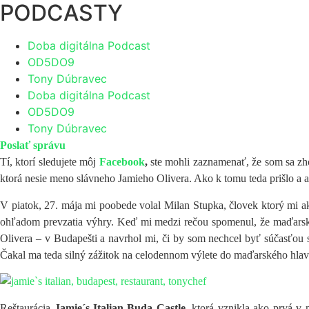
PODCASTY
Doba digitálna Podcast
OD5DO9
Tony Dúbravec
Doba digitálna Podcast
OD5DO9
Tony Dúbravec
Poslať správu
Tí, ktorí sledujete môj
Facebook
,
ste mohli zaznamenať, že som sa zho
ktorá nesie meno slávneho Jamieho Olivera. Ako k tomu teda prišlo a 
V piatok, 27. mája mi poobede volal Milan Stupka, človek ktorý mi a
ohľadom prevzatia výhry. Keď mi medzi rečou spomenul, že maďarské
Olivera – v Budapešti a navrhol mi, či by som nechcel byť súčasťou s
Čakal ma teda silný zážitok na celodennom výlete do maďarského hlavn
Reštaurácia
Jamie´s Italian Buda Castle,
ktorá vznikla ako prvá v 