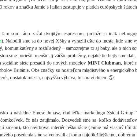
 rokov a značku Jamie´s Italian zastupuje v piatich európskych štátoch
am som ráno začal dvojitým espressom, pretože ja inak nefunguje
m
). Nalodili sme sa do novej X5ky a vyrazili ešte do mesta, kde sme 
ký, komunikatívny a rozhľadený – samozrejme to aj baby, ale o nich 
ou sme poriešili menšie aj väčšie problémy, nejaké tie hejty sme dali
 sociálne siete presadli do nových modelov
MINI Clubman
, ktoré
olov Británie. Obe značky su nositeľom mladistvého a energického b
rér, dostatok miesta, najvyššia výbava, to spraví dojem 🙂
rsko a následne Emese Juhasz, riaditeľka marketingu Zsidai Group. T
 o čomkoľvek, čo nás zaujímalo. Dozvedeli sme sa, koľko dodávateľov
dú zmenu), kto navrhoval interiér reštaurácie (Jamie má vlastný tím d
vého posedenia sme sa venovali aj tomu najdôležitejšiemu, dobrému jed