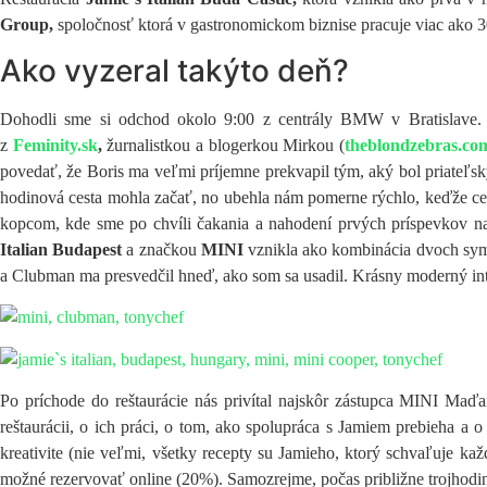
Group,
spoločnosť ktorá v gastronomickom biznise pracuje viac ako 30
Ako vyzeral takýto deň?
Dohodli sme si odchod okolo 9:00 z centrály BMW v Bratislave. T
z
Feminity.sk
,
žurnalistkou a blogerkou Mirkou (
theblondzebras.co
povedať, že Boris ma veľmi príjemne prekvapil tým, aký bol priateľs
hodinová cesta mohla začať, no ubehla nám pomerne rýchlo, keďže cest
kopcom, kde sme po chvíli čakania a nahodení prvých príspevkov na
Italian Budapest
a značkou
MINI
vznikla ako kombinácia dvoch symb
a Clubman ma presvedčil hneď, ako som sa usadil. Krásny moderný inte
Po príchode do reštaurácie nás privítal najskôr zástupca MINI Maďa
reštaurácii, o ich práci, o tom, ako spolupráca s Jamiem prebieha a
kreativite (nie veľmi, všetky recepty su Jamieho, ktorý schvaľuje kaž
možné rezervovať online (20%). Samozrejme, počas približne trojhodino