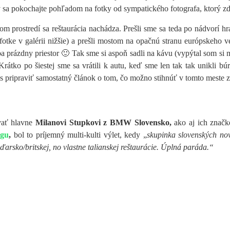
 sa pokochajte pohľadom na fotky od sympatického fotografa, ktorý zd
nom prostredí sa reštaurácia nachádza. Prešli sme sa teda po nádvorí h
tke v galérii nižšie) a prešli mostom na opačnú stranu európskeho veľ
a prázdny priestor 🙂 Tak sme si aspoň sadli na kávu (vypýtal som si m
átko po šiestej sme sa vrátili k autu, keď sme len tak tak unikli búr
ás pripraviť samostatný článok o tom, čo možno stihnúť v tomto meste 
vať hlavne
Milanovi Stupkovi z BMW Slovensko,
ako aj ich znač
ogu
,
bol to príjemný multi-kulti výlet, kedy „
skupinka slovenských n
rsko/britskej, no vlastne talianskej reštaurácie. Úplná paráda.“