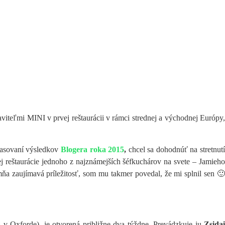
taviteľmi MINI v prvej reštaurácii v rámci strednej a východnej Európy
lasovaní výsledkov
Blogera roka 2015
,
chcel sa dohodnúť na stretnut
reštaurácie jednoho z najznámejších šéfkuchárov na svete – Jamieho
mňa zaujímavá príležitosť, som mu takmer povedal, že mi splnil sen 🙂
8 v Oxforde), je otvorená približne dva týždne. Prevádzkuje ju
Zsida