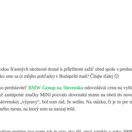
dou šťastných okolností dostal k príležitosti zažiť obed spolu s preds
ako sme sa (z môjho pohľadu) v Budapešti mali? Čítajte ďalej 🙂
ko predstaviteľ
BMW Group na Slovensku
odovzdával cenu na vyh
 zastúpenie značky MINI pozvalo slovenskú stranu na obed do novej 
lovenskej „výpravy“, bol som rád, že sedím. Na otázku, či je to pre 
ého mesta, na ktorý som sa naozaj tešil.
našom regióne (vo svete ich je viac ako 60, prvá vznikla v roku 200