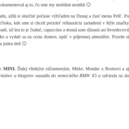
okumentoval aj to, čo sme my mobilmi nestihli 🙂
radu, užili si slnečné počasie výhľadmi na Dunaj a časť mesta Pešť. Po
toku, kde sme si chceli prezrieť reštauráciu zariadenú v štýle značky
alé, už len to je čudné, capuccino a dostal som úžasnú asi štvordecovú
ke a vydali sa na cestu domov, opäť v príjemnej atmosfére. Pozrite si
za jeden deň 🙂
ke
MINI.
Ďalej všetkým zúčastneným, Mirke, Monike a Borisovi a a
ovinárov a blogerov nasadla do nemeckého BMW X5 a odviezla sa d