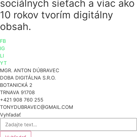
sociálnych sieťach a viac ako
10 rokov tvorím digitálny
obsah.
FB
IG
LI
YT
MGR. ANTON DÚBRAVEC
DOBA DIGITÁLNA S.R.O.
BOTANICKÁ 2
TRNAVA 91708
+421 908 760 255
TONYDUBRAVEC@GMAIL.COM
Vyhľadať